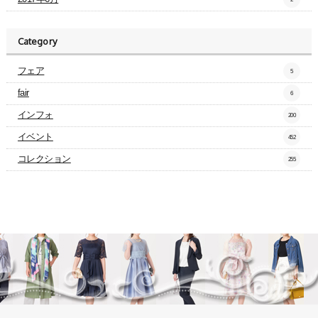
Category
フェア
5
fair
6
インフォ
200
イベント
452
コレクション
255