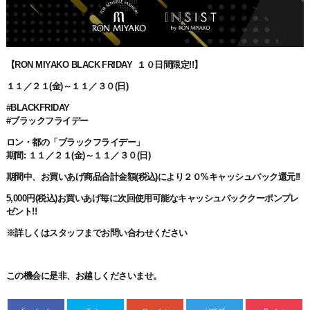
【
RON MIYAKO BLACK FRIDAY
１０日間限定
!!
】
１１／２１
(
金
)
～１１／３０
(
日
)
#BLACKFRIDAY
#ブ
ラックフライデー
ロン・都の「ブラックフライデー」
期間
:
１１／２１
(
金
)
～１１／３０
(
日
)
期間中、
お買いあげ商品合計金額
(
税込
)
により２０
%
キャッシュバック還元
!!
5,000
円
(
税込
)
お買いあげ毎に
次回使用可能なキャッシュバッククーポンプレ
ゼント
!!
※詳しくはスタッフまでお問い合わせください
この機会に是非、
お越しくださいませ。