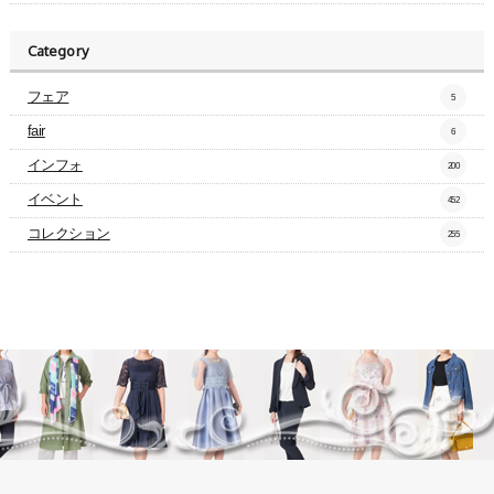
Category
フェア
5
fair
6
インフォ
200
イベント
452
コレクション
255