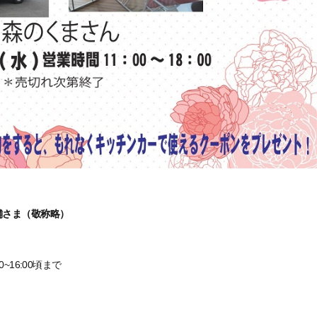
ま（敬称略）
6:00頃まで