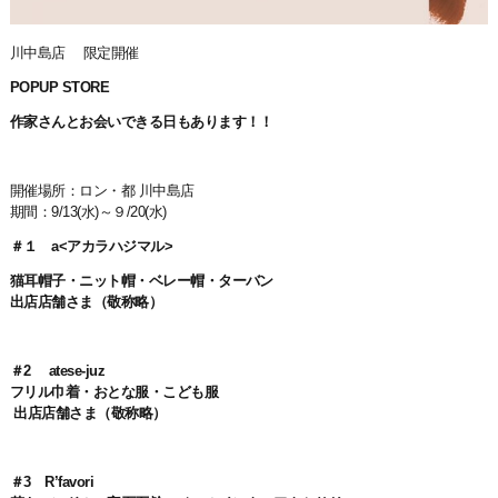
川中島店 限定開催
POPUP STORE
作家さんとお会いできる日もあります！！
開催場所：ロン・都 川中島店
期間：9/13(水)～９/20(水)
＃１ a<アカラハジマル>
猫耳帽子・ニット帽・ベレー帽・ターバン
出店店舗さま（敬称略）
＃2 atese-juz
フリル巾着・おとな服・こども服
出店店舗さま（敬称略）
＃3 R’favori