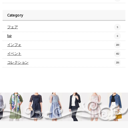
Category
フェア
5
fair
6
インフォ
200
イベント
452
コレクション
255