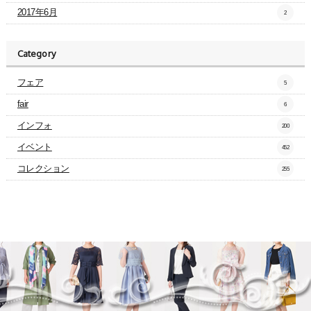
2017年6月
2
Category
フェア
5
fair
6
インフォ
200
イベント
452
コレクション
255