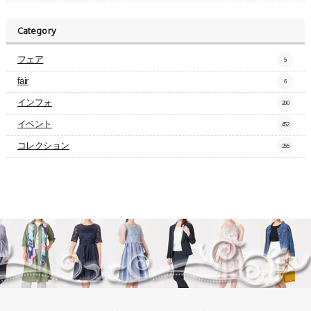
Category
フェア
5
fair
6
インフォ
200
イベント
452
コレクション
255