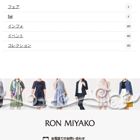
フェア
5
fair
6
インフォ
200
イベント
452
コレクション
255