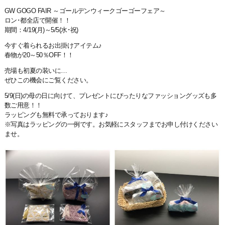
GW GOGO FAIR ～ゴールデンウィークゴーゴーフェア～
ロン･都全店で開催！！
期間：4/19(月)～5/5(水･祝)
今すぐ着られるお出掛けアイテム♪
春物が20～50％OFF！！
売場も初夏の装いに…
ぜひこの機会にご覧ください。
5/9(日)の母の日に向けて、プレゼントにぴったりなファッショングッズも多
数ご用意！！
ラッピングも無料で承っております♪
※写真はラッピングの一例です。お気軽にスタッフまでお申し付けください
ませ。